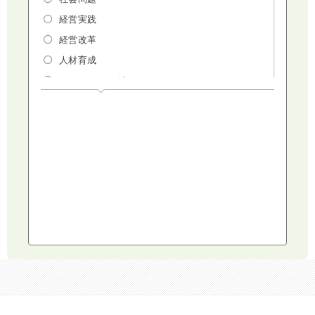
経営実践
経営改革
人材育成
マーケティング
人権・ダイバーシティ・働き方改革
リスクマネジメント・人事・労務・法
AI（人工知能）・IoT・ICT・先端技術
建設・建築・不動産
健康・食生活
スポーツ
ライフスタイル
コミュニケーション・話し方
社会福祉
気象・防災・減災
学校・教育