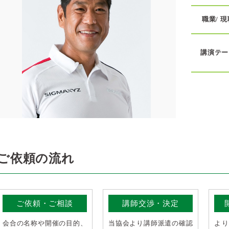
職業/ 現
講演テー
ご依頼の流れ
ご依頼・ご相談
講師交渉・決定
会合の名称や開催の目的、
当協会より講師派遣の確認
よ