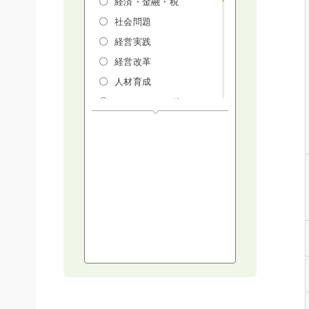
経済・金融・税
社会問題
経営実践
経営改革
人材育成
マーケティング
人権・ダイバーシテ
ィ・働き方改革
リスクマネジメン
ト・人事・労務・法
AI（人工知能）・
IoT・ICT・先端技術
建設・建築・不動産
健康・食生活
スポーツ
ライフスタイル
コミュニケーショ