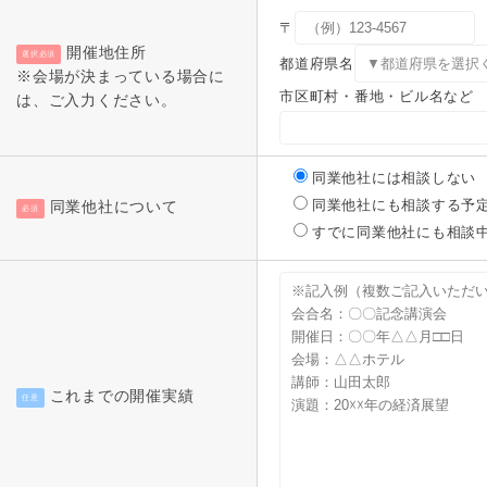
〒
開催地住所
選択必須
都道府県名
※会場が決まっている場合に
市区町村・番地・ビル名など
は、ご入力ください。
同業他社には相談しない
同業他社にも相談する予
同業他社について
必須
すでに同業他社にも相談
これまでの開催実績
任意