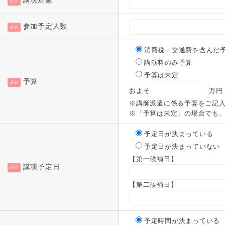
講演対象
必須
参加予定人数
必須
消費税・交通費を含んだ
講演料のみ予算
予算は未定
予算
必須
およそ
万円
※講師派遣に係る予算をご記
※「予算は未定」の場合でも
予定日が決まっている
予定日が決まっていない
【第一候補日】
講演予定日
必須
【第二候補日】
予定時間が決まっている