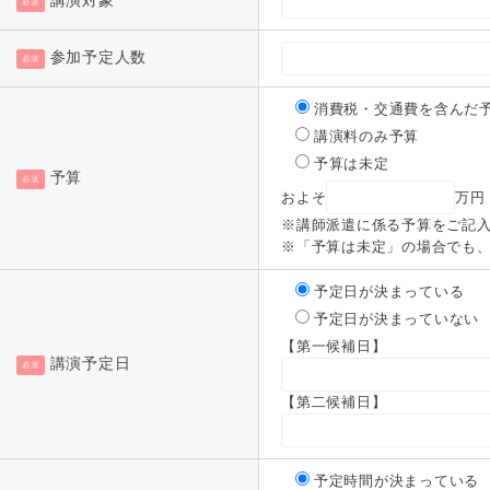
講演対象
必須
参加予定人数
必須
消費税・交通費を含んだ
講演料のみ予算
予算は未定
予算
必須
およそ
万円
※講師派遣に係る予算をご記
※「予算は未定」の場合でも
予定日が決まっている
予定日が決まっていない
【第一候補日】
講演予定日
必須
【第二候補日】
予定時間が決まっている