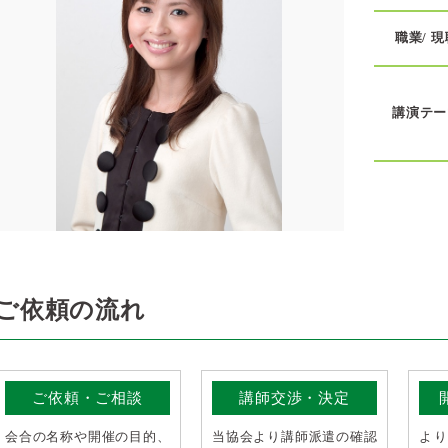
職業/ 現
講演テー
ご依頼の流れ
ご依頼・ご相談
講師交渉・決定
会合の名称や開催の目的、
当協会より講師派遣の確認
よ