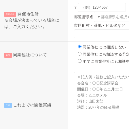
〒
開催地住所
選択必須
都道府県名
※会場が決まっている場合に
市区町村・番地・ビル名など
は、ご入力ください。
同業他社には相談しない
同業他社にも相談する予
同業他社について
必須
すでに同業他社にも相談
これまでの開催実績
任意