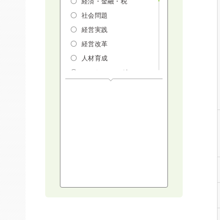
経済・金融・税
社会問題
経営実践
経営改革
人材育成
マーケティング
人権・ダイバーシテ
ィ・働き方改革
リスクマネジメン
ト・人事・労務・法
AI（人工知能）・
IoT・ICT・先端技術
建設・建築・不動産
健康・食生活
スポーツ
ライフスタイル
コミュニケーショ