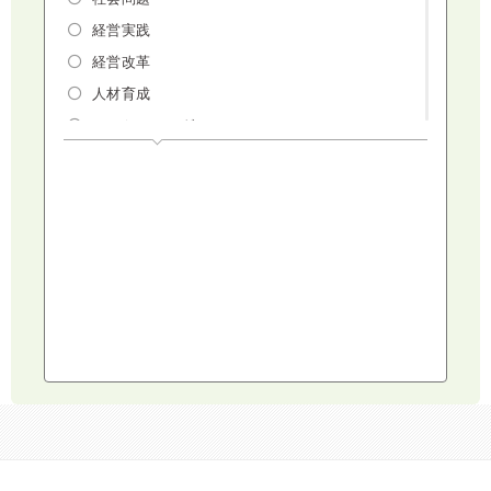
経営実践
経営改革
人材育成
マーケティング
人権・ダイバーシティ・働き方改革
リスクマネジメント・人事・労務・法
AI（人工知能）・IoT・ICT・先端技術
建設・建築・不動産
健康・食生活
スポーツ
ライフスタイル
コミュニケーション・話し方
社会福祉
気象・防災・減災
学校・教育