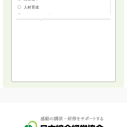
人材育成
マーケティング
人権・ダイバーシティ・働き方改革
リスクマネジメント・人事・労務・法
AI（人工知能）・IoT・ICT・先端技術
建設・建築・不動産
健康・食生活
スポーツ
ライフスタイル
コミュニケーション・話し方
社会福祉
気象・防災・減災
学校・教育
文化・教養・科学
キャスター・アナウンサー