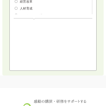
経営改革
人材育成
マーケティング
人権・ダイバーシティ・働き方改革
リスクマネジメント・人事・労務・法
AI（人工知能）・IoT・ICT・先端技術
建設・建築・不動産
健康・食生活
スポーツ
ライフスタイル
コミュニケーション・話し方
社会福祉
気象・防災・減災
学校・教育
文化・教養・科学
キャスター・アナウンサー